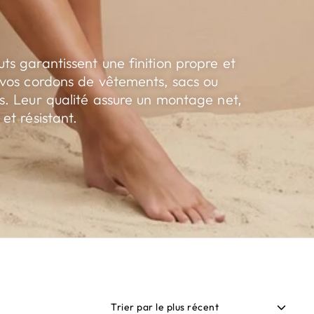
s garantissent une finition propre et
 vos cordons de vêtements, sacs ou
s. Leur qualité assure un montage net,
et résistant.