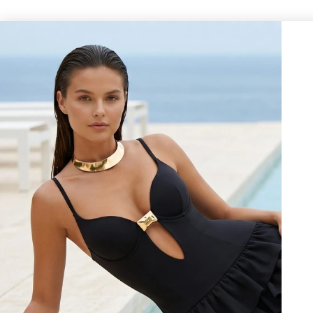
NE MANQUE
Passant carré strié en métal doré
Embout pour