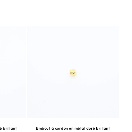
NE MANQUEZ RIEN
NE M
 brillant
Embout à cordon en métal doré brillant