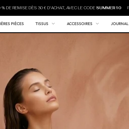
 REMISE DÈS 30 € D'ACHAT, AVEC LE CODE
SUMMER10
PROFIT
IÈRES PIÈCES
TISSUS
ACCESSOIRES
JOURNAL