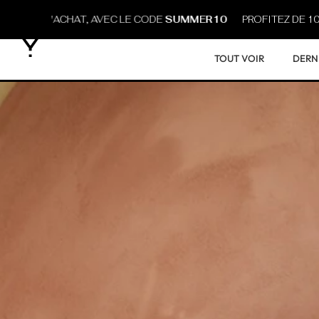
0 € D'ACHAT, AVEC LE CODE
SUMMER10
PROFITEZ DE 10 % DE
TOUT VOIR
DERN