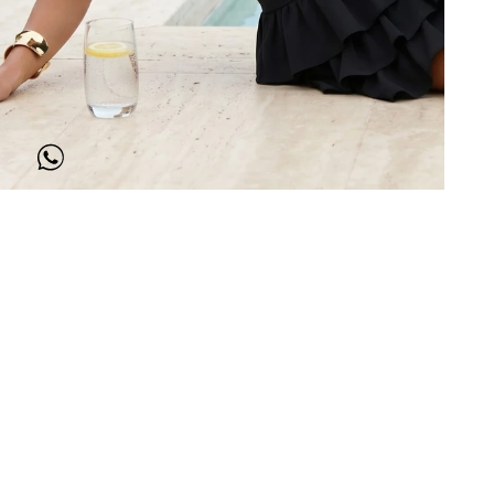
3,00
€
/ La pièce
HT
Embout à cordon en métal doré 8 mm
Embout 
3,10
€
/ La pièce
HT