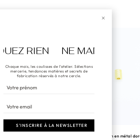
Z RIEN
NE MANQUEZ RIEN
Chaque mois, les coulisses de l’atelier. Sélections
mercerie, tendances matières et secrets de
fabrication réservés à notre cercle.
S'INSCRIRE À LA NEWSLETTER
 cordon facettée en métal doré
Embout à cordon en métal doré