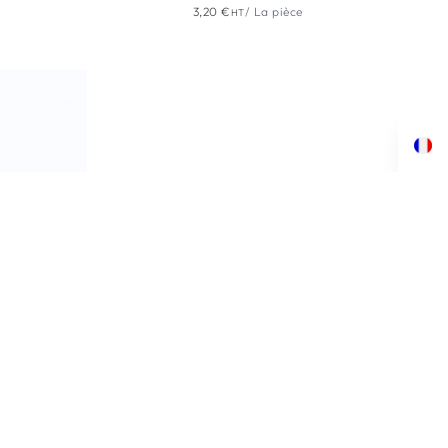
3,20
€
/ La pièce
HT
 20 mm