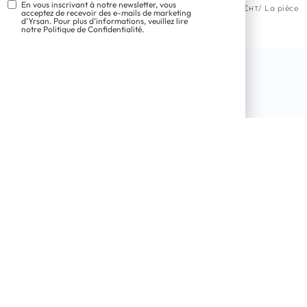
En vous inscrivant à notre newsletter, vous
3,10
€
/ La pièce
3,40
€
/ La pièce
HT
HT
acceptez de recevoir des e-mails de marketing
d’Yrsan. Pour plus d’informations, veuillez lire
notre Politique de Confidentialité.
à cordon en métal doré 8 mm
Fermoir en métal argenté
2,10
€
/ La pièce
2,10
€
/ La pièce
HT
HT