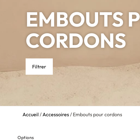
EMBOUTS 
CORDONS
Filtrer
Accueil
/
Accessoires
/ Embouts pour cordons
Options