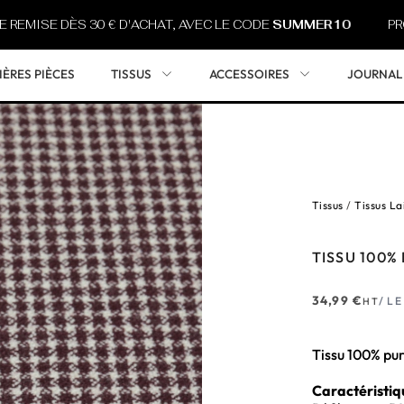
E DÈS 30 € D'ACHAT, AVEC LE CODE
SUMMER10
PROFITEZ 
IÈRES PIÈCES
TISSUS
ACCESSOIRES
JOURNAL
Tissus
/
Tissus La
TISSU 100%
34,99
€
/ L
HT
Tissu 100% pur
Caractéristiq