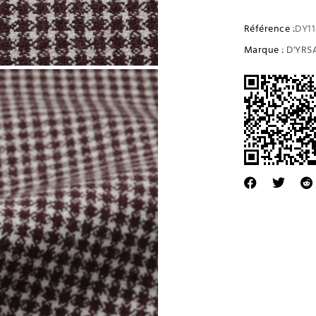
Référence :
DY1
Marque :
D'YRS