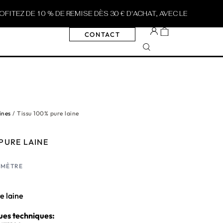
DE 10 % DE REMISE DÈS 30 € D'ACHAT, AVEC LE CODE
SUMMER1
CONTACT
ines
/ Tissu 100% pure laine
 PURE LAINE
E MÈTRE
e laine
ues techniques: