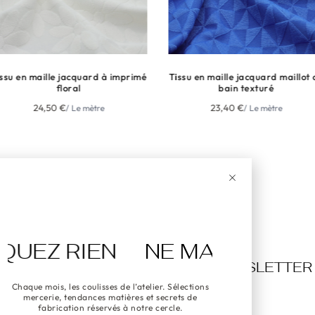
ssu en maille jacquard à imprimé
Tissu en maille jacquard maillot 
floral
bain texturé
24,50
€
23,40
€
/ Le mètre
/ Le mètre
 RIEN
NE MANQUEZ RIEN
TER
NEWSLETTER
NEWSLETTER
Chaque mois, les coulisses de l’atelier. Sélections
mercerie, tendances matières et secrets de
fabrication réservés à notre cercle.