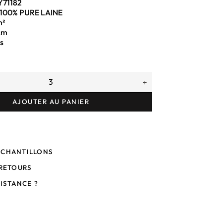
Y71182
 100% PURE LAINE
m²
cm
s
+
AJOUTER AU PANIER
ÉCHANTILLONS
 RETOURS
SISTANCE ?