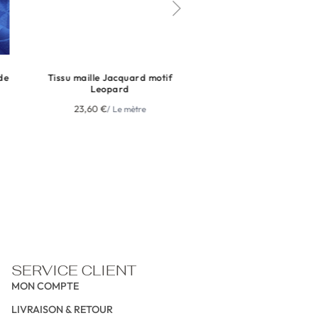
de
Tissu maille Jacquard motif
Maille en jacquard rés
Leopard
motif cœur
23,60
€
18,99
€
/ Le mètre
/ Le mè
HT
NE MANQUEZ RIEN
NE MA
NEWSLETTER
NEWSLETTER
NEWSL
SERVICE CLIENT
MON COMPTE
LIVRAISON & RETOUR