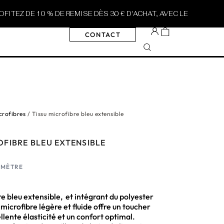
E 10 % DE REMISE DÈS 30 € D'ACHAT, AVEC LE CODE
SUMMER10
CONTACT
crofibres
/ Tissu microfibre bleu extensible
OFIBRE BLEU EXTENSIBLE
E MÈTRE
re bleu extensible, et intégrant du polyester
 microfibre légère et fluide offre un toucher
llente élasticité et un confort optimal.