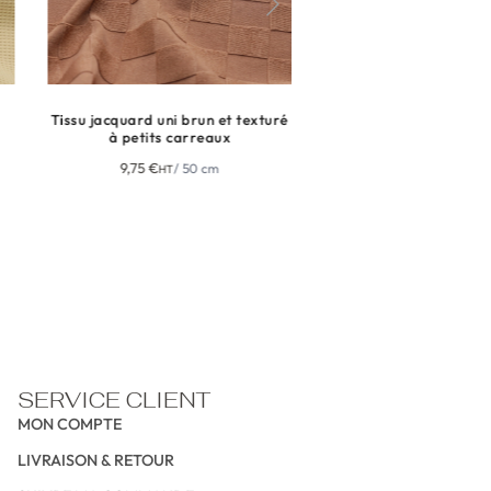
Tissu jacquard uni brun et texturé
Tissu jersey microfibre Ital
à petits carreaux
Prix sur demande
9,75
€
/ 50 cm
HT
NE MANQUEZ RIEN
NE MA
NEWSLETTER
NEWSLETTER
NEWSL
SERVICE CLIENT
MON COMPTE
LIVRAISON & RETOUR