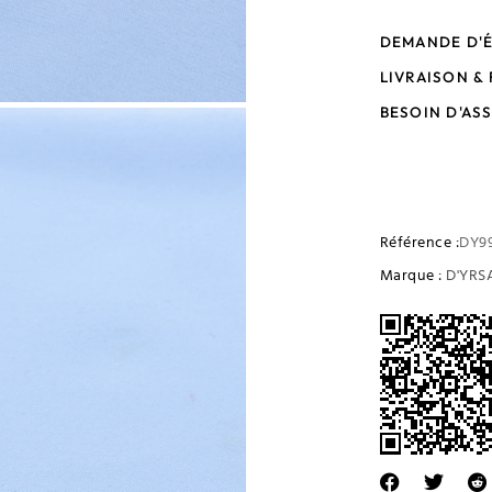
DEMANDE D'
LIVRAISON &
BESOIN D'AS
Référence :
DY9
Marque :
D'YRS