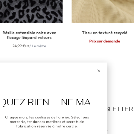
lle extensible noire avec
Tissu en texturé recyclé
ocage léopard velours
Prix sur demande
24,99
€
/ Le mètre
HT
 RIEN
NE MANQUEZ RIEN
TER
NEWSLETTER
NEWSLETTER
Chaque mois, les coulisses de l’atelier. Sélections
mercerie, tendances matières et secrets de
fabrication réservés à notre cercle.