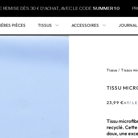
 DÈS 30 € D'ACHAT, AVEC LE CODE
SUMMER10
PROFITEZ D
IÈRES PIÈCES
TISSUS
ACCESSOIRES
JOURNAL
Tissus
/
Tissus mi
TISSU MICR
23,99
€
/ L
HT
Tissu microfib
recyclé. Cette
doux, une exce