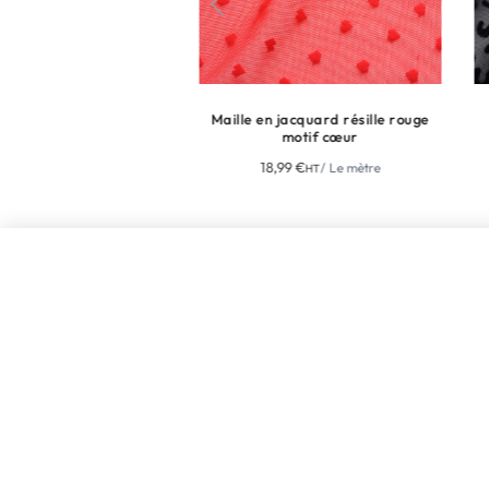
otifs serpents
Maille en jacquard résille rouge
Rési
motif cœur
fl
/ Le mètre
18,99
€
/ Le mètre
HT
NE MANQUEZ
NEWSLET
L'ENTREPRISE
OFFRES D'EMPLOIS
MENTIONS LÉGALES