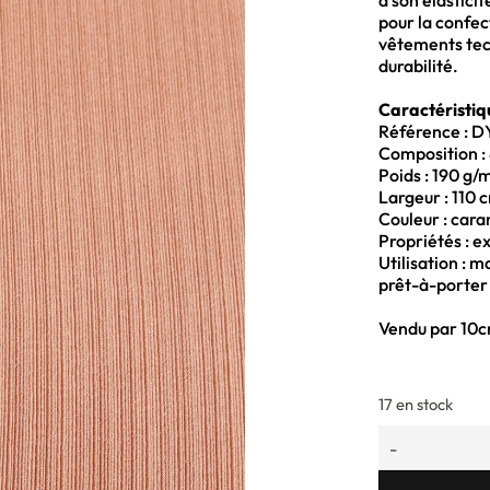
à son élasticit
pour la confect
vêtements tech
durabilité.
Caractéristiq
Référence : 
Composition : 
Poids : 190 g/
Largeur : 110 
Couleur : car
Propriétés : ex
Utilisation : m
prêt-à-porter
Vendu par 10
17 en stock
-