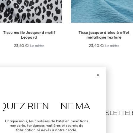
rd motif
Tissu jacquard bleu à effet
Tissu en jac
métallique texturé
23,40
€
22,5
tre
/ Le mètre
 RIEN
NE MANQUEZ RIEN
TER
NEWSLETTER
NEWSLETTER
Chaque mois, les coulisses de l’atelier. Sélections
mercerie, tendances matières et secrets de
fabrication réservés à notre cercle.