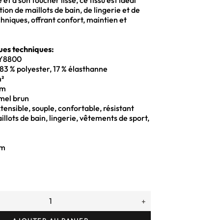
é et à son toucher lisse, ce tissu est idéal
ion de maillots de bain, de lingerie et de
niques, offrant confort, maintien et
ues techniques:
DY8800
83 % polyester, 17 % élasthanne
m²
cm
amel brun
tensible, souple, confortable, résistant
aillots de bain, lingerie, vêtements de sport,
cm
+