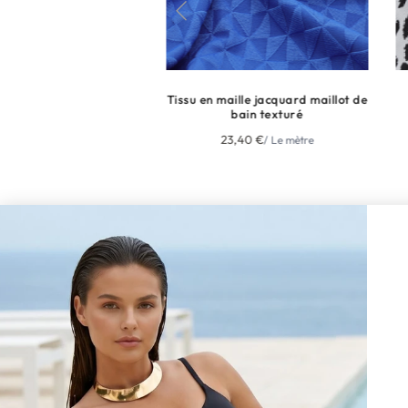
ose
Tissu en maille jacquard maillot de
Tissu maille Jacqua
bain texturé
Leopard
23,40
€
23,60
€
/ Le mètre
/ Le mè
NE MANQUEZ
NEWSLET
L'ENTREPRISE
OFFRES D'EMPLOIS
MENTIONS LÉGALES