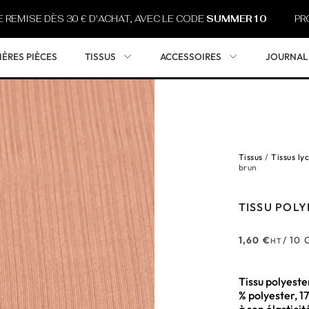
DÈS 30 € D'ACHAT, AVEC LE CODE
SUMMER10
PROFITEZ DE
IÈRES PIÈCES
TISSUS
ACCESSOIRES
JOURNAL
Tissus
/
Tissus ly
brun
TISSU POLY
1,60
€
/ 10
HT
Tissu polyest
% polyester, 1