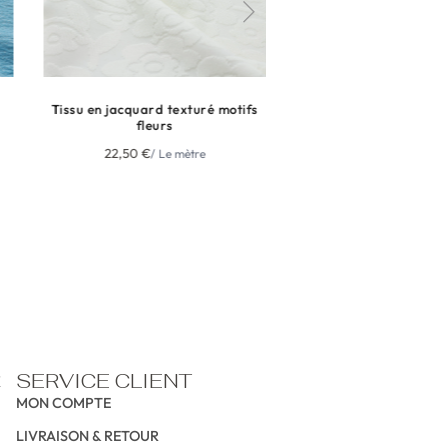
quard texturé motifs
Maille jacquard texturée unie à
fleurs
petits carreaux pour maillot de
bain
0
€
/ Le mètre
9,75
€
/ 50 cm
HT
NE MANQUEZ RIEN
NE MAN
NEWSLETTER
NEWSLETTER
NEWSL
SERVICE CLIENT
MON COMPTE
LIVRAISON & RETOUR