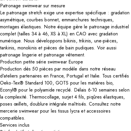
Patronage swimwear sur mesure
Le patronage stretch exige une expertise spécifique : gradation
asymétrique, courbes bonnet, emmanchures techniques,
montages élastiques. Notre équipe gère le patronage industriel
complet (tailles 34 à 46, XS à XL) en CAO avec gradation
numérique. Nous développons bikinis, trikinis, une-pièces,
tankinis, monokinis et pièces de bain pudiques. Voir aussi
patronage lingerie
et
patronage vêtement
.
Production petite série swimwear Europe
Production dès 50 pièces par modèle dans notre réseau
d'ateliers partenaires en France, Portugal et Italie. Tous certifiés
Oeko-Tex® Standard 100, GOTS pour les matières bio,
Econyl® pour le polyamide recyclé. Délais 6-10 semaines selon
la complexité. Thermocollage, surjet 4 fils, piqûres élastiques,
poses œillets, doublure intégrale maîtrisés. Consultez notre
mercerie swimwear
pour les
tissus lycra
et accessoires
compatibles.
Services inclus