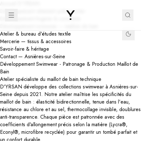
Accueil D'YRSAN
Développement vêtement prêt-à-porter
Développement lingerie & corseterie
Développement swimwear — maillots de bain
Atelier & bureau d'études textile
Mercerie — tissus & accessoires
Savoir-faire & héritage
Contact — Asnières-sur-Seine
Développement Swimwear - Patronage & Production Maillot de
Bain
Atelier spécialiste du maillot de bain technique
D'YRSAN développe des collections swimwear à
Asnières-sur-
Seine
depuis 2021. Notre atelier maîtrise les spécificités du
maillot de bain : élasticité bidirectionnelle, tenue dans l'eau,
résistance au chlore et au sel, thermocollage invisible, doublures
anti-transparence. Chaque pièce est patronnée avec des
coefficients d'allongement précis selon la matière (Lycra®,
Econyl®, microfibre recyclée) pour garantir un tombé parfait et
un confort durable.