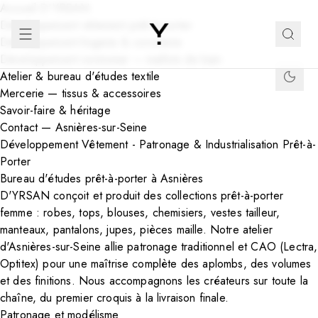
Accueil D'YRSAN
Développement vêtement prêt-à-porter
Développement lingerie & corseterie
Développement swimwear — maillots de bain
Atelier & bureau d'études textile
Mercerie — tissus & accessoires
Savoir-faire & héritage
Contact — Asnières-sur-Seine
Développement Vêtement - Patronage & Industrialisation Prêt-à-
Porter
Bureau d'études prêt-à-porter à Asnières
D'YRSAN conçoit et produit des collections prêt-à-porter
femme : robes, tops, blouses, chemisiers, vestes tailleur,
manteaux, pantalons, jupes, pièces maille. Notre
atelier
d'Asnières-sur-Seine
allie patronage traditionnel et CAO (Lectra,
Optitex) pour une maîtrise complète des aplombs, des volumes
et des finitions. Nous accompagnons les créateurs sur toute la
chaîne, du premier croquis à la livraison finale.
Patronage et modélisme